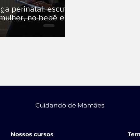
ga perinatal: escutar
mulher, no bebê e
Cuidando de Mamães
Nossos cursos
Term