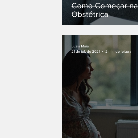
Como Começar na 
Obstétrica
Luzia Maia
21 de jul. de 2021
2 min de leitura