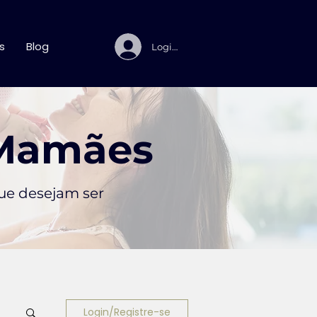
s
Blog
Login
 Mamães
que desejam ser
Login/Registre-se