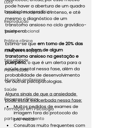
Luto
pode haver a abertura de um quadro 
Populações específicas
ansioso moderado a intenso, e até 
mesmo o diagnóstico de um 
Reprodução
transtorno ansioso no ciclo gravídico-
puerperal.
Saúde emocional
Prática clínica
Estima-se que 
em torno de 20% das 
mulheres sofrem de algum 
Relações conjugais
transtorno ansioso na gestação e 
Sexualidade
puerpério
, o que é um alerta para a 
saúde mental nessa fase, além da 
Paternidade
probabilidade de desenvolvimento 
Atuação profissional
de outras psicopatologias.
Saúde
Alguns sinais de que a ansiedade 
Recursos clínicos
pode estar exacerbada nessa fase:
Muitos pedidos de exames de 
Formação em Psicologia
imagem fora do protocolo do 
parto e nascimento
pré-natal.
Consultas muito frequentes com 