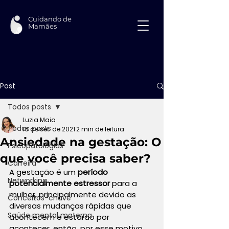
Cuidando de
Mamães
Post
Todos posts
Luzia Maia
Todos posts
16 de set. de 2021
2 min de leitura
Ansiedade na gestação: O
Psicopatologias
que você precisa saber?
Carreira
A gestação é um
 período 
Networking
potencialmente estressor
 para a 
mulher, principalmente devido as 
Conceitos-chave
diversas mudanças rápidas que 
Saúde mental materna
acontecem e estarão por 
acontecer, então, por esse motivo 