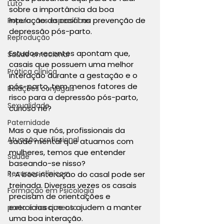
Luto
sobre a importância da boa 
interação do casal na prevenção de 
Populações específicas
depressão pós-parto.
Reprodução
Estudos recentes apontam que, 
Saúde emocional
casais que possuem uma melhor 
Prática clínica
interação durante a gestação e o 
pós-parto, tem menos fatores de 
Relações conjugais
risco para a depressão pós-parto, 
Sexualidade
curioso né?
Paternidade
Mas o que nós, profissionais da 
Atuação profissional
saúde mental que atuamos com 
mulheres, temos que entender 
Saúde
baseando-se nisso?
Recursos clínicos
1. A boa interação do casal pode ser 
treinada. Diversas vezes os casais 
Formação em Psicologia
precisam de orientações e 
exercícios que os ajudem a manter 
parto e nascimento
uma boa interação.