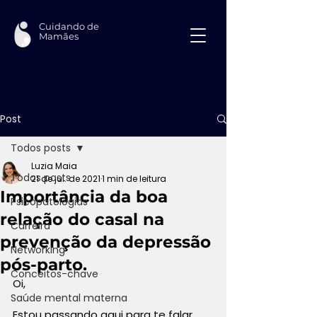
Cuidando de
Mamães
Post
Todos posts
Luzia Maia
Todos posts
21 de jul. de 2021
1 min de leitura
Importância da boa
Psicopatologias
relação do casal na
Carreira
prevenção da depressão
Networking
pós-parto.
Conceitos-chave
Oi, 
Saúde mental materna
Estou passando aqui para te falar 