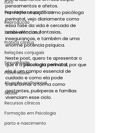
Luto
pensamentos e afetos.
Populações específicas
Na minha atuação como psicóloga 
perinatal, vejo diariamente como 
Reprodução
essa fase da vida é cercada de 
ambivalências, fantasias, 
Saúde emocional
inseguranças, e também de uma 
Prática clínica
enorme potência psíquica.
Relações conjugais
Neste post, quero te apresentar o 
Sexualidade
que é a 
psicologia perinatal
, por que 
ela é um campo essencial de 
Paternidade
cuidado e como ela pode 
Atuação profissional
transformar a forma como 
gestantes, puérperas e famílias 
Saúde
vivenciam esse ciclo.
Recursos clínicos
Formação em Psicologia
parto e nascimento