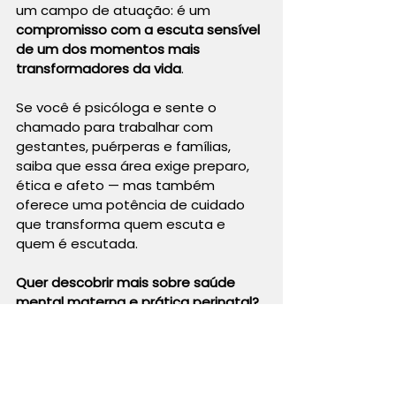
um campo de atuação: é um 
compromisso com a escuta sensível 
de um dos momentos mais 
transformadores da vida
.
Se você é psicóloga e sente o 
chamado para trabalhar com 
gestantes, puérperas e famílias, 
saiba que essa área exige preparo, 
ética e afeto — mas também 
oferece uma potência de cuidado 
que transforma quem escuta e 
quem é escutada.
Quer descobrir mais sobre saúde 
mental materna e prática perinatal? 
Me siga no Instagram 
@cuidandodemamaes
 para 
conteúdos atualizados e práticos 
sobre escuta clínica com gestantes, 