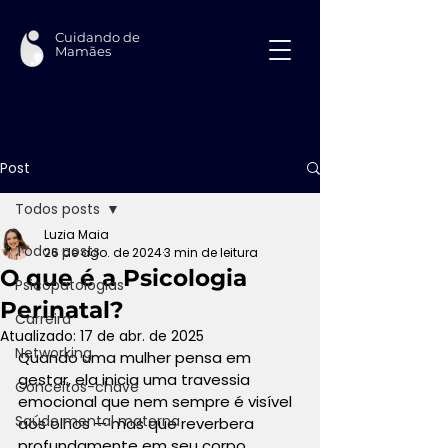
Cuidando de
Mamães
Post
Todos posts
Luzia Maia
Todos posts
26 de ago. de 2024
3 min de leitura
O que é a Psicologia
Psicopatologias
Perinatal?
Carreira
Atualizado:
17 de abr. de 2025
Networking
Quando uma mulher pensa em 
gestar, ela inicia uma travessia 
Conceitos-chave
emocional que nem sempre é visível 
Saúde mental materna
aos olhos — mas que reverbera 
profundamente em seu corpo, 