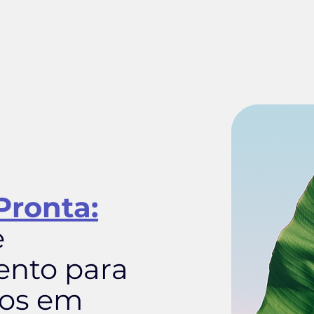
Início
Cursos
Sobre nó
Pronta:
e
ento para
os em