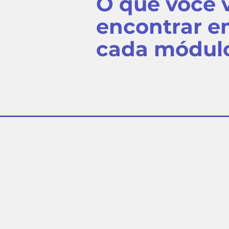
O que você 
encontrar 
cada módul