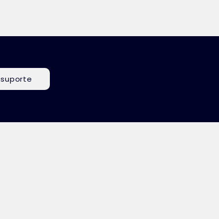
 suporte
os e políticas
ato e termos de inscrição