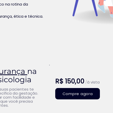
co na rotina da
ança, ética e técnica.
urança
na
sicologia
R$ 150,00
/
à vista
suas pacientes te
cífica da gestação.
Compre agora
r com facilidade e
que você precisa
ntes.