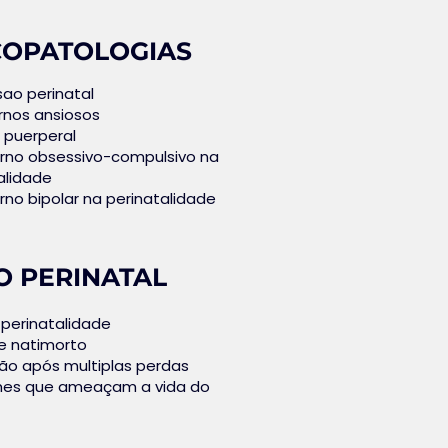
COPATOLOGIAS
ao perinatal
rnos ansiosos
 puerperal
rno obsessivo-compulsivo na
alidade
rno bipolar na perinatalidade
O PERINATAL
 perinatalidade
e natimorto
o após multiplas perdas
mes que ameaçam a vida do