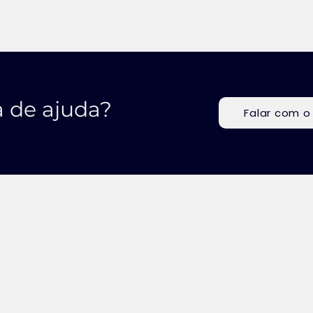
a de ajuda?
Falar com o
Cuidando de Mamães
Nossos cursos
Term
Contr
Pós-graduação em Saúde Mental Perinatal