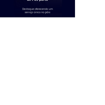
Destaque oferecendo um
serviço único no páis
Leia a ficha técnica de cada curso
Cuidando de Mamães
Principais páginas
Início
Sobre nós
Cursos
Agendar sess