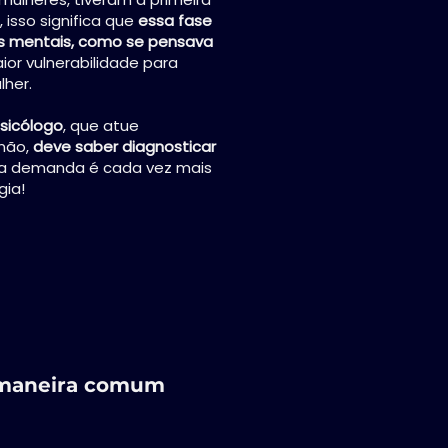
, isso significa que
essa fase
s mentais, como se pensava
ior vulnerabilidade para
her.
sicólogo
, que atue
 não,
deve saber diagnosticar
ssa demanda é cada vez mais
gia!
 maneira comum