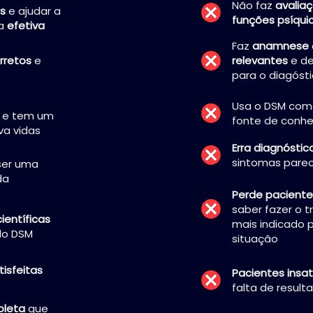
Não faz
avalia
es
e ajudar a
funções psíqui
ma
efetiva
Faz
anamnese
rretos
e
relevantes
e de
para o diagóst
Usa o DSM como
s
e tem um
fonte de conh
va vidas
Erra diagnóstic
sintomas parec
ser uma
da
Perde pacient
saber fazer o 
ientíficas
mais indicado 
do DSM
situação
tisfeitas
Pacientes insat
falta de result
pleta
que