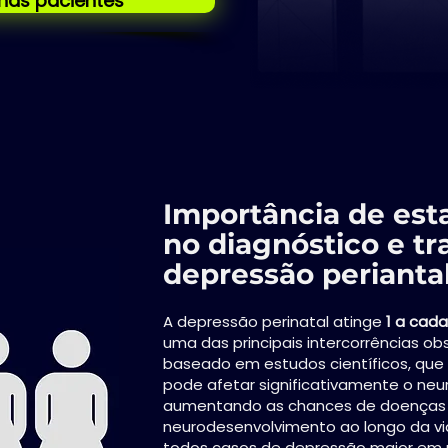
has pacientes
Importância de esta
no diagnóstico e t
depressão perianta
A depressão perinatal atinge
1 a cada
uma das principais intercorrências ob
baseado em estudos científicos, qu
pode afetar significativamente o ne
aumentando as chances de doenças 
neurodesenvolvimento ao longo da vi
todos casos de depressão maior em m