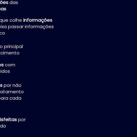
ções
das
cas
que colhe
informações
ixa passar informações
ico
 principal
ecimento
os
com
idos
es
por não
tratamento
para cada
isfeitas
por
ado