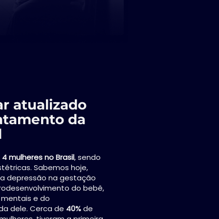
r atualizado
ratamento da
l
 4 mulheres no Brasil
, sendo
stétricas. Sabemos hoje,
e a depressão na gestação
urodesenvolvimento do bebê,
mentais e do
da dele. Cerca de
40%
de
ulheres, tiveram a primeira