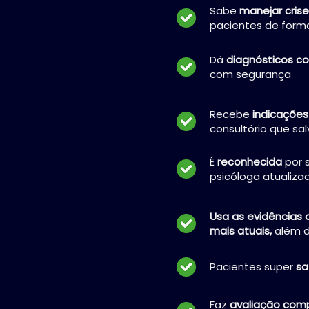
Sabe
manejar cris
pacientes de for
Dá
diagnósticos co
com segurança
Recebe
indicaçõe
consultório que sal
É
reconhecida
por 
psicóloga atualiza
Usa as evidências c
mais atuais,
além 
Pacientes super
sa
Faz
avaliação com