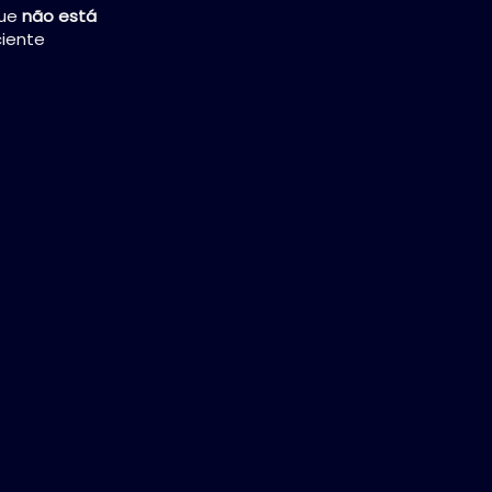
que
não está
iente