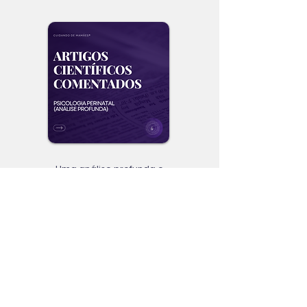
Uma análise profunda e
detalhada de uma psicóloga
perinatal de artigos científicos
essenciais para qualquer
profissional que deseja atuar na
área da psicologia perinatal.