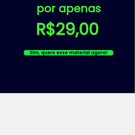
por apenas
R$29,00
Sim, quero esse material agora!