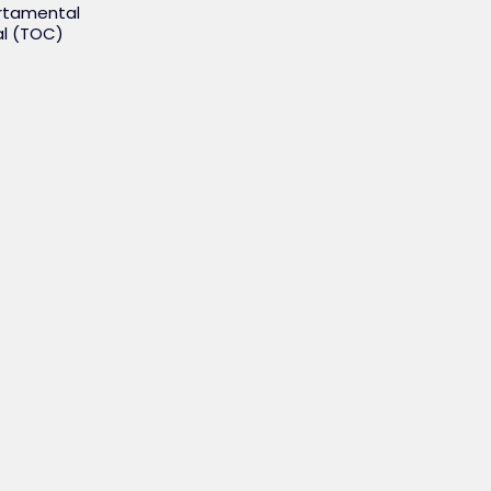
rtamental
al (TOC)