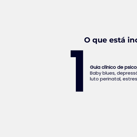
1
O que está in
Guia clínico de psic
Baby blues, depress
luto perinatal, estre