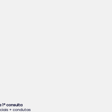
a 1ª consulta
nciais + condutas