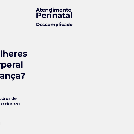
Atendimento
Perinatal
Descomplicado
lheres
rperal
rança?
uadros de
 e clareza.
l