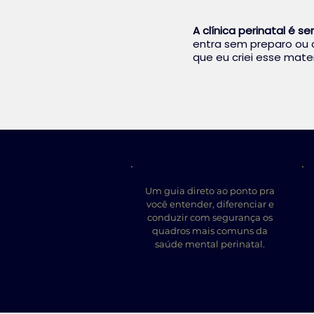
A clínica perinatal é se
entra sem preparo ou 
que eu criei esse mater
Um guia direto ao ponto pra
você entender, diferenciar e
conduzir com segurança os
quadros mais comuns da
saúde mental perinatal.