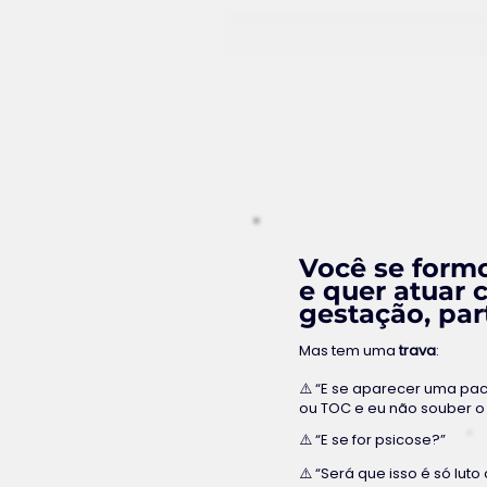
Você se formo
e quer atuar
gestação, par
Mas tem uma
trava
:
⚠️ “E se aparecer uma pa
ou TOC e eu não souber o
⚠️ “E se for psicose?”
⚠️ “Será que isso é só luto