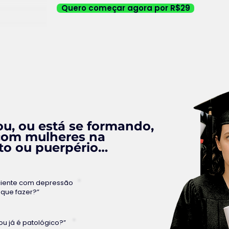
Quero começar agora por R$29
u, ou está se formando,
 com mulheres na
to ou puerpério…
ciente com depressão
 que fazer?”
 ou já é patológico?”