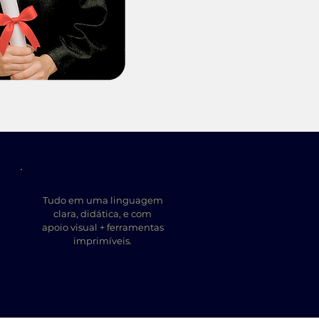
Tudo em uma linguagem
clara, didática, e com
apoio visual + ferramentas
imprimíveis.