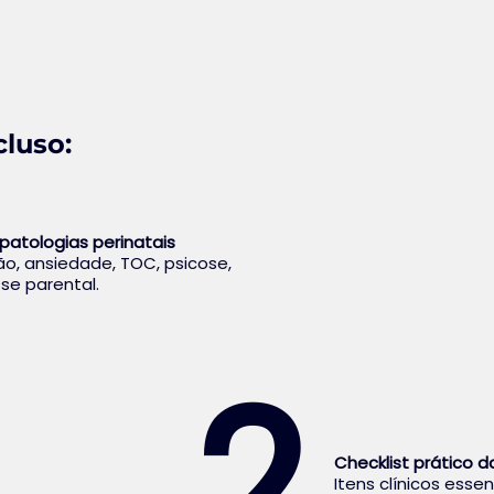
cluso:
opatologias perinatais
ão, ansiedade, TOC, psicose,
sse parental.
2
Checklist prático d
Itens clínicos esse