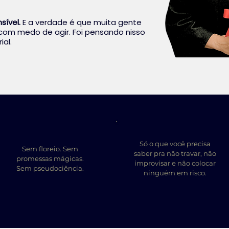
nsível.
E a verdade é que muita gente
com medo de agir. Foi pensando nisso
ial.
Só o que você precisa
Sem floreio. Sem
saber pra não travar, não
promessas mágicas.
improvisar e não colocar
Sem pseudociência.
ninguém em risco.