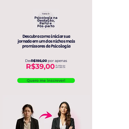
Descubra como iniciar sua
jornada em um dos nichos mais
promissores da Psicologia
De
R$195,00
por apenas
R$39,00
Á vista ou
em até 3x
Quero me inscrever!