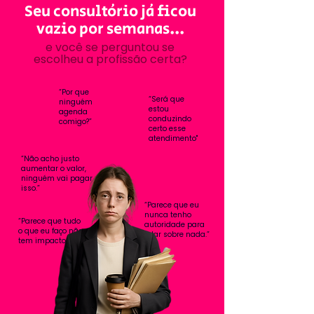
Seu consultório já ficou
vazio por semanas...
e você se perguntou se
escolheu a profissão certa?
“Por que
“Será que
ninguém
estou
agenda
conduzindo
comigo?”
certo esse
atendimento"
“Não acho justo
aumentar o valor,
ninguém vai pagar por
isso.”​
“Parece que eu
nunca tenho
“Parece que tudo
autoridade para
o que eu faço não
falar sobre nada.”
tem impacto.”