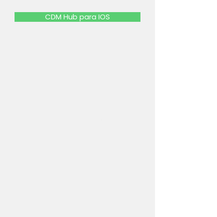
CDM Hub para IOS
Cuidando de Mamães
Principais páginas
Início
Sobre nós
Cursos
Agendar sess