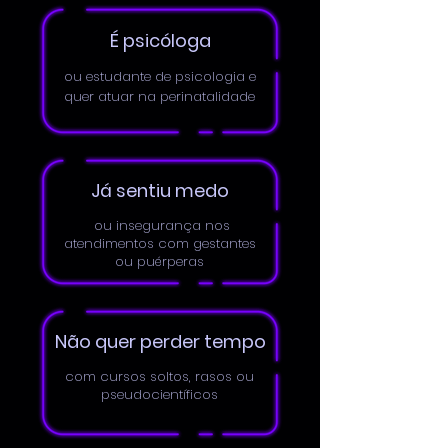
É psicóloga
ou estudante de psicologia e
quer atuar na perinatalidade
Já sentiu medo
ou insegurança nos
atendimentos com gestantes
ou puérperas
Não quer perder tempo
com cursos soltos, rasos ou
pseudocientíficos