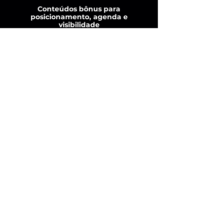
Conteúdos bônus para
posicionamento, agenda e
visibilidade
Formação técnica sem deixar de lado o 
marketing ético, o empreendedorismo e 
os bastidores da vida real de uma 
psicóloga perinatal.

 Você vai aprender a viver da psicologia 
com verdade.