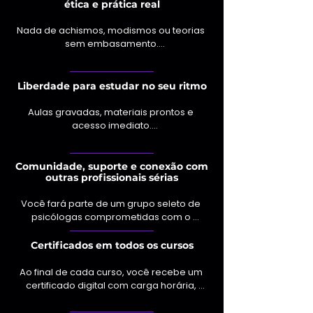
ética e prática real
custo extra.
Nada de achismos, modismos ou teorias 
sem embasamento.

 Todos os cursos seguem diretrizes da 
psicologia perinatal baseada em 
evidência, com profundidade técnica e 
Liberdade para estudar no seu ritmo
sensibilidade humana.
Aulas gravadas, materiais prontos e 
acesso imediato.

 Estude onde e quando quiser, sem 
depender de cronograma fixo e com 
apoio contínuo ao longo do processo.
Comunidade, suporte e conexão com
outras profissionais sérias
Você fará parte de um grupo seleto de 
psicólogas comprometidas com o 
cuidado ético e verdadeiro na 
perinatalidade, com espaço para troca, 
Certificados em todos os cursos
apoio e crescimento conjunto.
Ao final de cada curso, você recebe um 
certificado digital com carga horária, 
nome da instituição e da responsável 
técnica.