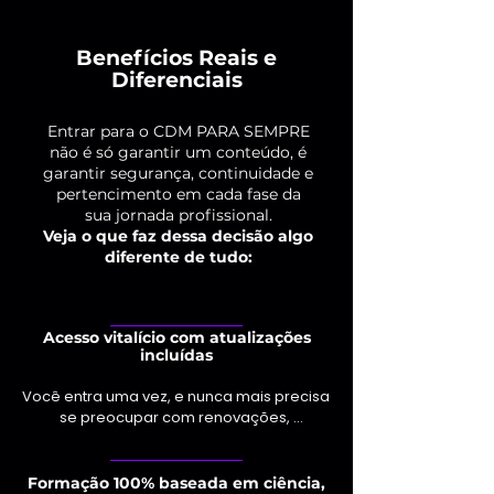
Benefícios Reais e
Diferenciais
Entrar para o CDM PARA SEMPRE
não é só garantir um conteúdo, é
garantir segurança, continuidade e
pertencimento em cada fase da
sua jornada profissional.
Veja o que faz dessa decisão algo
diferente de tudo:
Acesso vitalício com atualizações
incluídas
Você entra uma vez, e nunca mais precisa 
se preocupar com renovações, 
mensalidades ou novas compras.

 Todo conteúdo que for adicionado ao 
CDM estará disponível pra você, sem 
Formação 100% baseada em ciência,