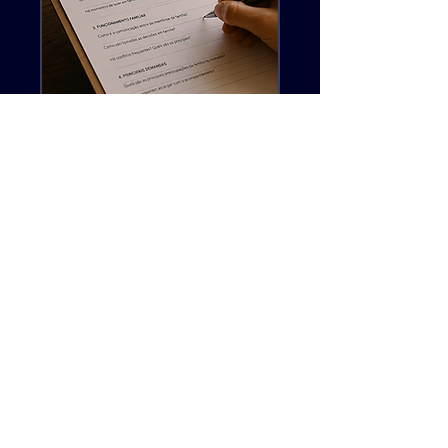
Questionário de
Triagem Familiar
Um instrumento estruturado para
compreender rapidamente a
dinâmica, rotina, funcionamento
e principais demandas da
família.