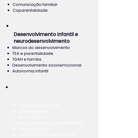
Comunicação familiar
Coparentalidade
Desenvolvimento infantil e
neurodesenvolvimento
Marcos do desenvolvimento
TEA e parentalidade
TDAH e família
Desenvolvimento socioemocional
Autonomia infantil
Famílias e cuidadores
Sobrecarga parental
Culpa materna
Rede de apoio
Conjugalidade e parentalidade
Vínculo familiar
Fortalecimento das relações