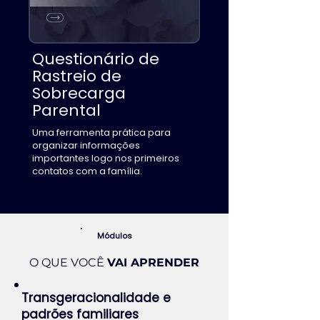
Questionário de
Rastreio de
Sobrecarga
Parental
Uma ferramenta prática para
organizar informações
importantes logo nos primeiros
contatos com a família.
Módulos
O QUE VOCÊ
VAI APRENDER
Transgeracionalidade e
padrões familiares