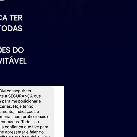
CA TER
 TODAS
ÕES DO
VITÁVEL